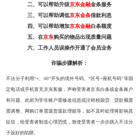
二、可以帮助升级
京东金融
金条服务
三、可以帮助调低
京东金条
借款利息
四、可以帮助增加
京东金融
白条额度
五、在
京东
购买的物品出现质量问题
六、工作人员误操作开通了会员业务
诈骗步骤解析：
不法分子利用“+、00”开头的境外号码、“区号+座机号码”等固
定电话或手机冒充京东客服，声称受害者京东白条或金条账户
有问题、此前为学生账户需修改信息或注销校园贷、贷款额度
需调整、网购订单需退货退款理赔等，如不及时处理将影响其
征信，给受害者制造心理恐慌，致使受害者一步步跳入不法分
子设好的陷阱。