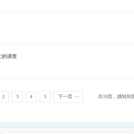
0
亡的调查
2
2
3
4
5
下一页
共
10
页，跳转到
>>